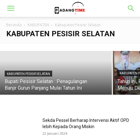
KABUPATEN PESISIR SELATAN
Bupati Pesisir Selatan hadiri Sosialisasi
Rencana Kontingensi Bencana Gempa
Beranda
KABUPATEN
Kabupaten Pesisir Selatan
Bumi dan Tsunami
KABUPATEN PESISIR SELATAN
Padang Time
-
11 Agustus 2023
KABUPATEN P
KABUPATEN PESISIR SELATAN
Bupati Pesisir Selatan : Penagulangan
Tahun ini
Banjir Gurun Panjang Mulai Tahun Ini
Menuju De
Sekda Pessel Berharap Intervensi Aktif OPD
lebih Kepada Orang Miskin
22 Januari 2024