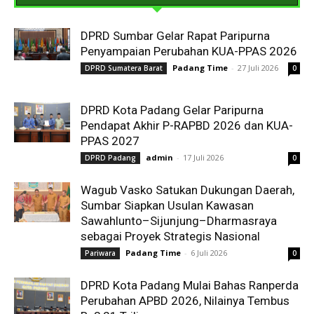
DPRD Sumbar Gelar Rapat Paripurna
Penyampaian Perubahan KUA-PPAS 2026
Padang Time
-
27 Juli 2026
DPRD Sumatera Barat
0
DPRD Kota Padang Gelar Paripurna
Pendapat Akhir P-RAPBD 2026 dan KUA-
PPAS 2027
admin
-
17 Juli 2026
DPRD Padang
0
Wagub Vasko Satukan Dukungan Daerah,
Sumbar Siapkan Usulan Kawasan
Sawahlunto–Sijunjung–Dharmasraya
sebagai Proyek Strategis Nasional
Padang Time
-
6 Juli 2026
Pariwara
0
DPRD Kota Padang Mulai Bahas Ranperda
Perubahan APBD 2026, Nilainya Tembus