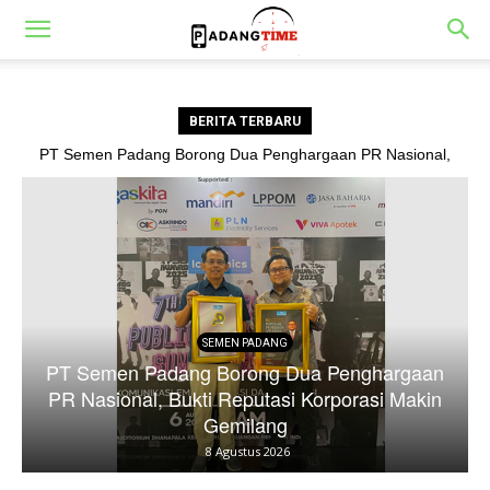
BERITA TERBARU
PT Semen Padang Borong Dua Penghargaan PR Nasional,
Bukti Reputasi Korporasi Makin Gemilang
hargaan
SEMEN PADANG
si Makin
PT Semen Padang Semarakkan Festival P
Telong-Telong HJK Padang ke-357
8 Agustus 2026