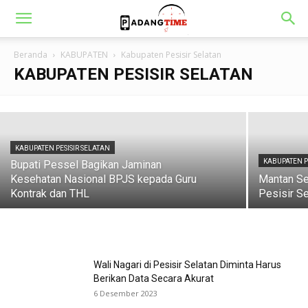
KABUPATEN PESISIR SELATAN
Serahkan Mobil Rescue, Perahu Karet
Beranda
KABUPATEN
Kabupaten Pesisir Selatan
Dan Mesin Tempel
KABUPATEN PESISIR SELATAN
admin
-
9 Mei 2022
KABUPATEN PESISIR SELATAN
KABUPATEN P
Bupati Pessel Bagikan Jaminan
Kesehatan Nasional BPJS kepada Guru
Mantan S
Kontrak dan THL
Pesisir Se
Wali Nagari di Pesisir Selatan Diminta Harus
Berikan Data Secara Akurat
6 Desember 2023