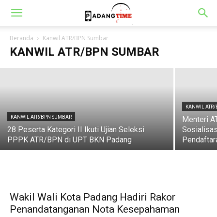
BPN KOTA PADANG
Kantor Pertanahan Kota Padang Teken
Komitmen Menuju Zona Integritas WBK
Beranda
Kanwil ATR/BPN Sumbar
KANWIL ATR/BPN SUMBAR
Padang Time
-
5 Mei 2025
KANWIL ATR
KANWIL ATR/BPN SUMBAR
Menteri 
28 Peserta Kategori II Ikuti Ujian Seleksi
Sosialisa
PPPK ATR/BPN di UPT BKN Padang
Pendaftar
Wakil Wali Kota Padang Hadiri Rakor
Penandatanganan Nota Kesepahaman