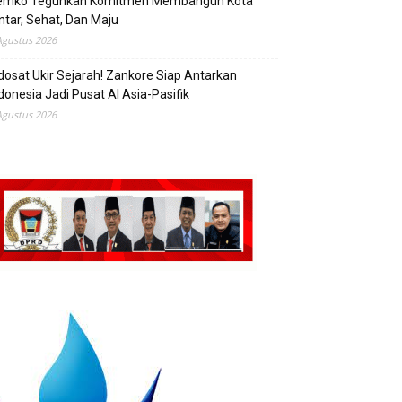
emko Teguhkan Komitmen Membangun Kota
ntar, Sehat, Dan Maju
Agustus 2026
dosat Ukir Sejarah! Zankore Siap Antarkan
donesia Jadi Pusat AI Asia-Pasifik
Agustus 2026