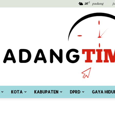
C
26
padang
j
KOTA
KABUPATEN
DPRD
GAYA HIDU
Padang