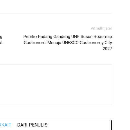
Artikulli tjetër
ng
Pemko Padang Gandeng UNP Susun Roadmap
at
Gastronomi Menuju UNESCO Gastronomy City
2027
RKAIT
DARI PENULIS