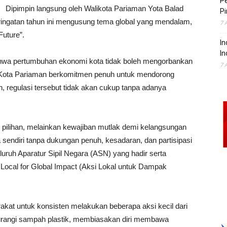
P
Dipimpin langsung oleh Walikota Pariaman Yota Balad
Pi
eringatan tahun ini mengusung tema global yang mendalam,
7 
Future”.
In
In
hwa pertumbuhan ekonomi kota tidak boleh mengorbankan
7 
Kota Pariaman berkomitmen penuh untuk mendorong
 regulasi tersebut tidak akan cukup tanpa adanya
h pilihan, melainkan kewajiban mutlak demi kelangsungan
a sendiri tanpa dukungan penuh, kesadaran, dan partisipasi
luruh Aparatur Sipil Negara (ASN) yang hadir serta
Local for Global Impact (Aksi Lokal untuk Dampak
at untuk konsisten melakukan beberapa aksi kecil dari
kurangi sampah plastik, membiasakan diri membawa