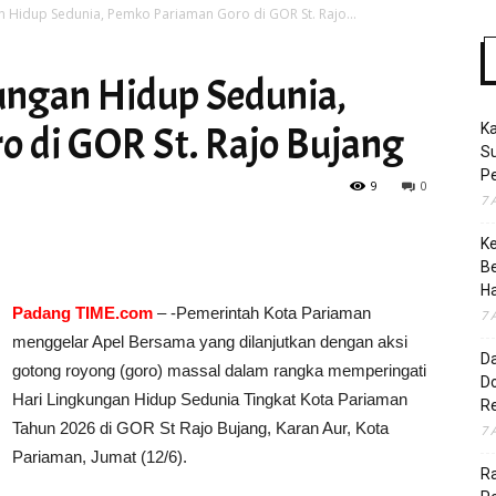
an Hidup Sedunia, Pemko Pariaman Goro di GOR St. Rajo...
kungan Hidup Sedunia,
Time
di GOR St. Rajo Bujang ​
K
S
Pe
9
0
7 
K
B
H
Padang TIME.com
– -Pemerintah Kota Pariaman
7 
menggelar Apel Bersama yang dilanjutkan dengan aksi
D
gotong royong (goro) massal dalam rangka memperingati
Do
Hari Lingkungan Hidup Sedunia Tingkat Kota Pariaman
R
Tahun 2026 di GOR St Rajo Bujang, Karan Aur, Kota
7 
Pariaman, Jumat (12/6).
Ra