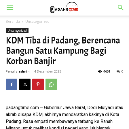
Beranda
Uncategorized
Uncategorized
KDM Tiba di Padang, Berencana
Bangun Satu Kampung Bagi
Korban Banjir
Penulis
admin
-
4 Desember 2025
4651
0
padangtime.com – Gubernur Jawa Barat, Dedi Mulyadi atau
akrab disapa KDM, akhirnya mendaratkan kakinya di Kota
Padang. Rasa empati membawanya terbang ke Ranah
Minang untuk melihat kondisi negeri yang luluhlantak