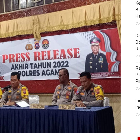
K
B
H
7 
D
Do
R
7 
Ra
P
Pi
7 
In
In
7 