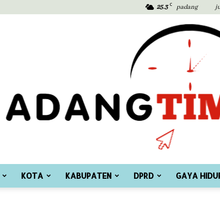
C
25.3
padang
j
KOTA
KABUPATEN
DPRD
GAYA HIDU
Padang