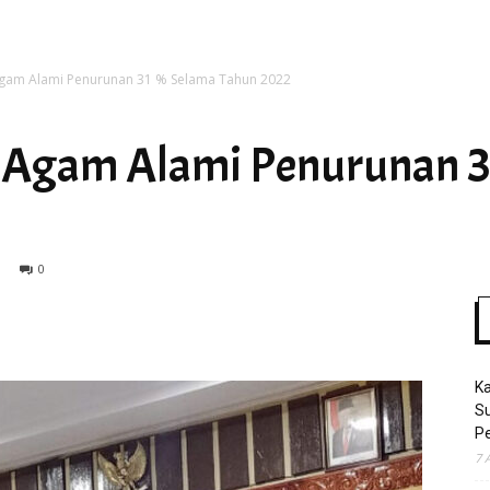
 Agam Alami Penurunan 31 % Selama Tahun 2022
Time
i Agam Alami Penurunan 
0
K
S
Pe
7 