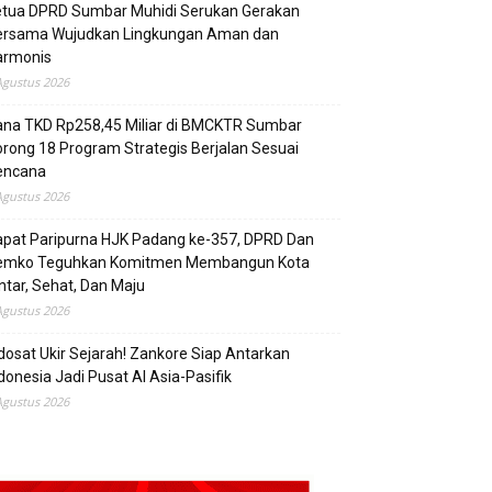
etua DPRD Sumbar Muhidi Serukan Gerakan
ersama Wujudkan Lingkungan Aman dan
armonis
Agustus 2026
ana TKD Rp258,45 Miliar di BMCKTR Sumbar
rong 18 Program Strategis Berjalan Sesuai
encana
Agustus 2026
pat Paripurna HJK Padang ke-357, DPRD Dan
emko Teguhkan Komitmen Membangun Kota
ntar, Sehat, Dan Maju
Agustus 2026
dosat Ukir Sejarah! Zankore Siap Antarkan
donesia Jadi Pusat AI Asia-Pasifik
Agustus 2026