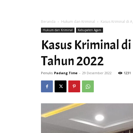
Beranda
Hukum dan Kriminal
Kasus Kriminal di
Hukum dan Kriminal
Kabupaten Agam
Kasus Kriminal d
Tahun 2022
Penulis
Padang Time
-
29 Desember 2022
1231