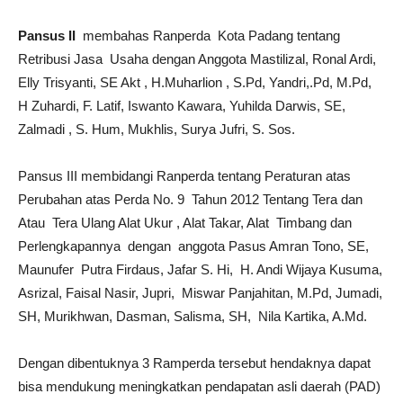
Pansus II
membahas Ranperda Kota Padang tentang
Retribusi Jasa Usaha dengan Anggota Mastilizal, Ronal Ardi,
Elly Trisyanti, SE Akt , H.Muharlion , S.Pd, Yandri,.Pd, M.Pd,
H Zuhardi, F. Latif, Iswanto Kawara, Yuhilda Darwis, SE,
Zalmadi , S. Hum, Mukhlis, Surya Jufri, S. Sos.
Pansus III membidangi Ranperda tentang Peraturan atas
Perubahan atas Perda No. 9 Tahun 2012 Tentang Tera dan
Atau Tera Ulang Alat Ukur , Alat Takar, Alat Timbang dan
Perlengkapannya dengan anggota Pasus Amran Tono, SE,
Maunufer Putra Firdaus, Jafar S. Hi, H. Andi Wijaya Kusuma,
Asrizal, Faisal Nasir, Jupri, Miswar Panjahitan, M.Pd, Jumadi,
SH, Murikhwan, Dasman, Salisma, SH, Nila Kartika, A.Md.
Dengan dibentuknya 3 Ramperda tersebut hendaknya dapat
bisa mendukung meningkatkan pendapatan asli daerah (PAD)