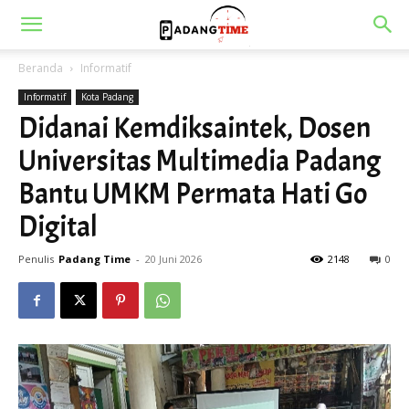
Beranda
Informatif
Informatif
Kota Padang
Didanai Kemdiksaintek, Dosen
Universitas Multimedia Padang
Bantu UMKM Permata Hati Go
Digital
Penulis
Padang Time
-
20 Juni 2026
2148
0