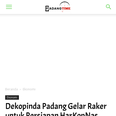
Beranda
Ekonomi
Ekonomi
Dekopinda Padang Gelar Raker
untuk Persiapan HarKopNas