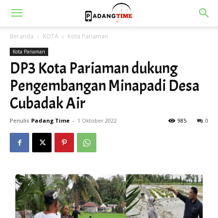
Beranda
KOTA
Kota Pariaman
Kota Pariaman
DP3 Kota Pariaman dukung
Pengembangan Minapadi Desa
Cubadak Air
Penulis
Padang Time
-
1 Oktober 2022
985
0