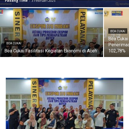
Padang Time
-
3 Februari 2025
BEA CUKAI
Bea Cukai
BEA CUKAI
Penerimaa
Bea Cukai Fasilitasi Kegiatan Ekonomi di Aceh
102,78%