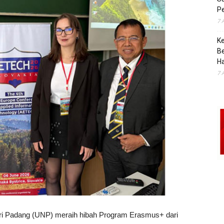
Pe
7 
K
B
H
7 
ri Padang (UNP) meraih hibah Program Erasmus+ dari