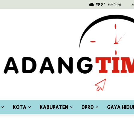
C
29.5
padang
s
KOTA
KABUPATEN
DPRD
GAYA HIDU
Padang