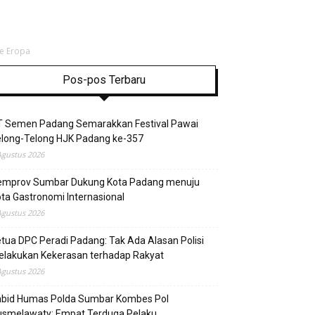
e Eropa
Pos-pos Terbaru
T Semen Padang Semarakkan Festival Pawai
elong-Telong HJK Padang ke-357
Agustus 2026
emprov Sumbar Dukung Kota Padang menuju
ta Gastronomi Internasional
Agustus 2026
tua DPC Peradi Padang: Tak Ada Alasan Polisi
elakukan Kekerasan terhadap Rakyat
Agustus 2026
abid Humas Polda Sumbar Kombes Pol
usmelawaty: Empat Terduga Pelaku