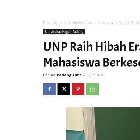
Beranda
Info Universitas
Universitas Negeri Pad
Universitas Negeri Padang
UNP Raih Hibah Er
Mahasiswa Berkese
Penulis
Padang Time
-
5 Juni 2026