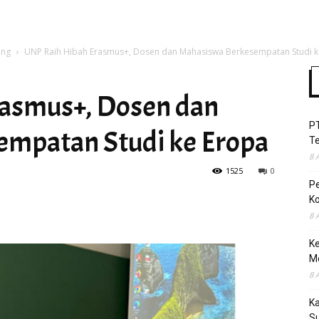
ang
UNP Raih Hibah Erasmus+, Dosen dan Mahasiswa Berkesempatan Studi k
Time
asmus+, Dosen dan
P
mpatan Studi ke Eropa
T
8 
1525
0
P
Ko
8 
Ke
M
8 
K
S