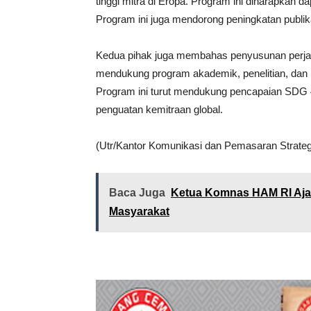
tinggi mitra di Eropa. Program ini diharapkan d
Program ini juga mendorong peningkatan publikas
Kedua pihak juga membahas penyusunan perjanji
mendukung program akademik, penelitian, dan
Program ini turut mendukung pencapaian SDG 4
penguatan kemitraan global.
(Utr/Kantor Komunikasi dan Pemasaran Strateg
Baca Juga
Ketua Komnas HAM RI Aja
Masyarakat