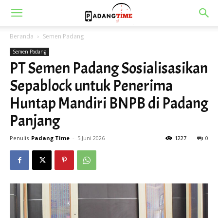
Beranda
Semen Padang
Semen Padang
PT Semen Padang Sosialisasikan
Sepablock untuk Penerima
Huntap Mandiri BNPB di Padang
Panjang
Penulis
Padang Time
-
5 Juni 2026
1227
0