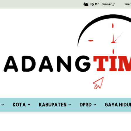
C
29.2
padang
min
KOTA
KABUPATEN
DPRD
GAYA HIDU
Padang