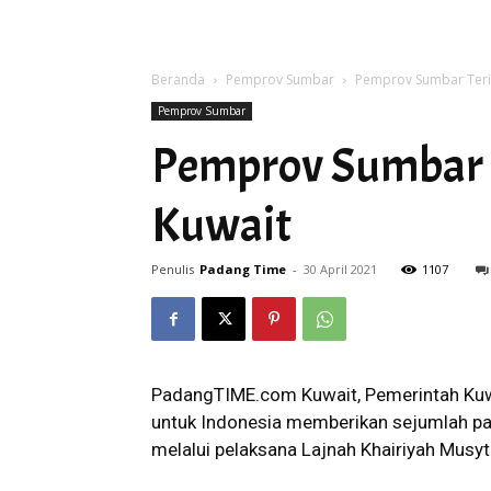
Beranda
Pemprov Sumbar
Pemprov Sumbar Teri
Pemprov Sumbar
Pemprov Sumbar 
Kuwait
Penulis
Padang Time
-
30 April 2021
1107
PadangTIME.com Kuwait, Pemerintah Kuwa
untuk Indonesia memberikan sejumlah p
melalui pelaksana Lajnah Khairiyah Musy