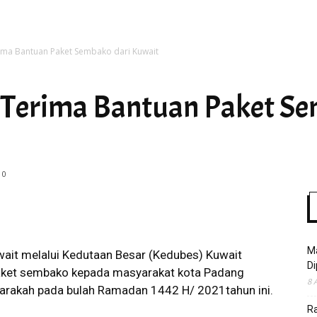
ma Bantuan Paket Sembako dari Kuwait
Time
Terima Bantuan Paket Se
0
Ma
it melalui Kedutaan Besar (Kedubes) Kuwait
Di
aket sembako kepada masyarakat kota Padang
8 
tarakah pada bulah Ramadan 1442 H/ 2021tahun ini.
R