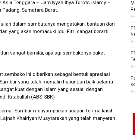
 Asia Tenggara – Jam’Iyyah Ihya Turots Islamy –
Mo
a Padang, Sumatera Barat.
Pe
8 
rullah dalam sambutanya mengatakan, bantuan dari
P
dan yang akan memasuki Idul Fitri sangat berarti
Na
8 
dan sangat bernilai, apalagi sembakonya paket
P
T
8 
 sembako ini diberikan sebagai bentuk apresiasi
P
Sumbar yang telah menjalin hubungan baik selama
Ko
sangat kuat dengan Islam yang sesuai dengan
8 
andi Kitabullah (ABS-SBK)
 Gubernur Sumbar menyampaikan ucapan terima kasih
 Lajnah Khairiyah Musytarakah yang telah menyerah