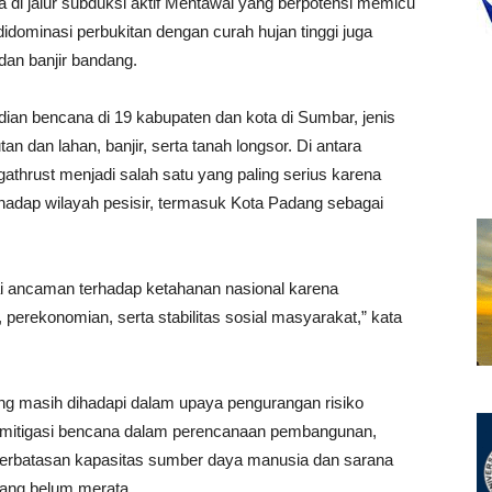
 di jalur subduksi aktif Mentawai yang berpotensi memicu
 didominasi perbukitan dengan curah hujan tinggi juga
dan banjir bandang.
dian bencana di 19 kabupaten dan kota di Sumbar, jenis
n dan lahan, banjir, serta tanah longsor. Di antara
thrust menjadi salah satu yang paling serius karena
adap wilayah pesisir, termasuk Kota Padang sebagai
 ancaman terhadap ketahanan nasional karena
perekonomian, serta stabilitas sosial masyarakat,” kata
g masih dihadapi dalam upaya pengurangan risiko
si mitigasi bencana dalam perencanaan pembangunan,
keterbatasan kapasitas sumber daya manusia dan sarana
yang belum merata.