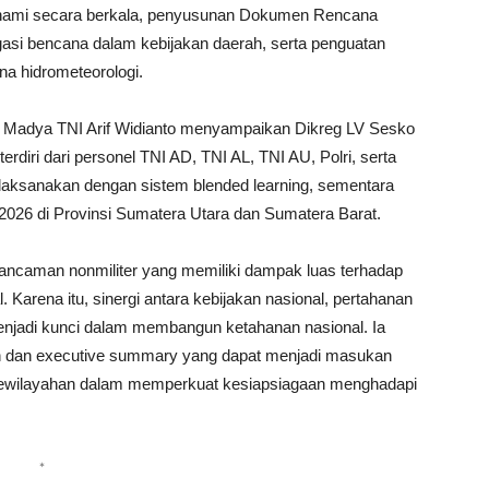
unami secara berkala, penyusunan Dokumen Rencana
igasi bencana dalam kebijakan daerah, serta penguatan
na hidrometeorologi.
 Madya TNI Arif Widianto menyampaikan Dikreg LV Sesko
erdiri dari personel TNI AD, TNI AL, TNI AU, Polri, serta
dilaksanakan dengan sistem blended learning, sementara
026 di Provinsi Sumatera Utara dan Sumatera Barat.
ancaman nonmiliter yang memiliki dampak luas terhadap
 Karena itu, sinergi antara kebijakan nasional, pertahanan
menjadi kunci dalam membangun ketahanan nasional. Ia
an dan executive summary yang dapat menjadi masukan
kewilayahan dalam memperkuat kesiapsiagaan menghadapi
*