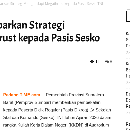
rkan Strategi Menghadapi Megathrust kepada Pasis Sesko TNI
arkan Strategi
Time
ust kepada Pasis Sesko
K
S
Pe
7 
11
0
K
B
H
7 
D
Padang TIME.com
– Pemerintah Provinsi Sumatera
Do
Barat (Pemprov Sumbar) memberikan pembekalan
R
kepada Peserta Didik Reguler (Pasis Dikreg) LV Sekolah
7 
Staf dan Komando (Sesko) TNI Tahun Ajaran 2026 dalam
Ra
rangka Kuliah Kerja Dalam Negeri (KKDN) di Auditorium