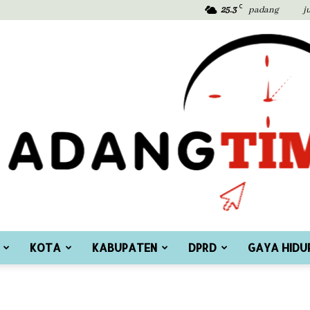
C
25.3
padang
j
KOTA
KABUPATEN
DPRD
GAYA HIDU
Padang