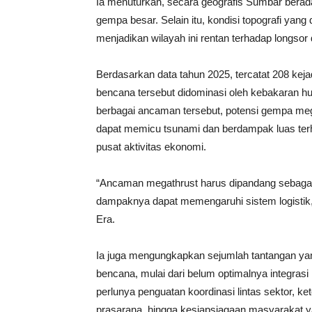
Ia menuturkan, secara geografis Sumbar berada
gempa besar. Selain itu, kondisi topografi yang
menjadikan wilayah ini rentan terhadap longsor 
Berdasarkan data tahun 2025, tercatat 208 keja
bencana tersebut didominasi oleh kebakaran huta
berbagai ancaman tersebut, potensi gempa mega
dapat memicu tsunami dan berdampak luas terh
pusat aktivitas ekonomi.
“Ancaman megathrust harus dipandang sebagai
dampaknya dapat memengaruhi sistem logistik, 
Era.
Ia juga mengungkapkan sejumlah tantangan yan
bencana, mulai dari belum optimalnya integra
perlunya penguatan koordinasi lintas sektor, 
prasarana, hingga kesiapsiagaan masyarakat 