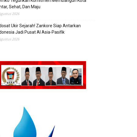
emko Teguhkan Komitmen Membangun Kota
ntar, Sehat, Dan Maju
Agustus 2026
dosat Ukir Sejarah! Zankore Siap Antarkan
donesia Jadi Pusat AI Asia-Pasifik
Agustus 2026