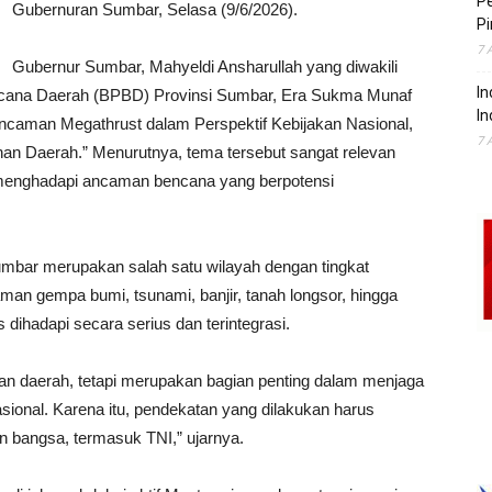
P
Gubernuran Sumbar, Selasa (9/6/2026).
Pi
7 
Gubernur Sumbar, Mahyeldi Ansharullah yang diwakili
In
cana Daerah (BPBD) Provinsi Sumbar, Era Sukma Munaf
In
caman Megathrust dalam Perspektif Kebijakan Nasional,
7 
han Daerah.” Menurutnya, tema tersebut sangat relevan
m menghadapi ancaman bencana yang berpotensi
bar merupakan salah satu wilayah dengan tingkat
man gempa bumi, tsunami, banjir, tanah longsor, hingga
 dihadapi secara serius dan terintegrasi.
n daerah, tetapi merupakan bagian penting dalam menjaga
sional. Karena itu, pendekatan yang dilakukan harus
 bangsa, termasuk TNI,” ujarnya.