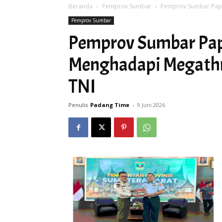
Beranda
Pemprov Sumbar
Pemprov Sumbar Papa
Pemprov Sumbar
Pemprov Sumbar Pap
Menghadapi Megathr
TNI
Penulis
Padang Time
-
9 Juni 2026