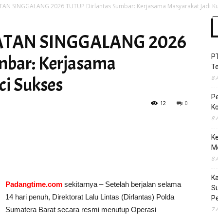
AN SINGGALANG 2026 TUTUP Dirlantas Sumbar: Kerjasama Masyarakat Jadi Ku
ATAN SINGGALANG 2026
Time
mbar: Kerjasama
P
T
ci Sukses
8 
P
12
0
Ko
8 
Ke
M
8 
K
Padangtime.com
sekitarnya – Setelah berjalan selama
S
14 hari penuh, Direktorat Lalu Lintas (Dirlantas) Polda
Pe
Sumatera Barat secara resmi menutup Operasi
7 