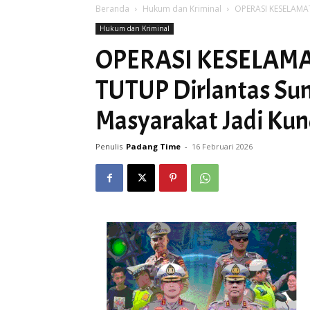
Beranda
Hukum dan Kriminal
OPERASI KESELAMAT
Hukum dan Kriminal
OPERASI KESELAM
TUTUP Dirlantas Su
Masyarakat Jadi Kun
Penulis
Padang Time
-
16 Februari 2026