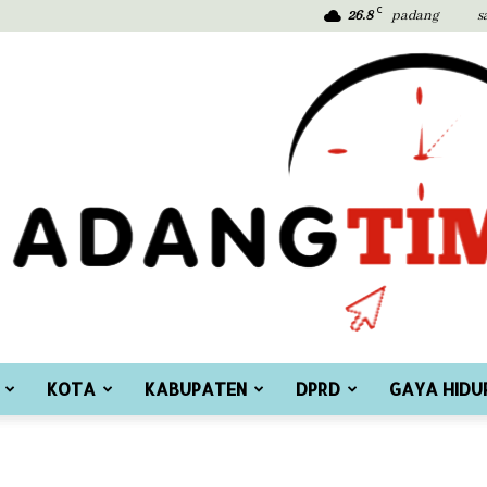
C
26.8
padang
s
KOTA
KABUPATEN
DPRD
GAYA HIDU
Padang