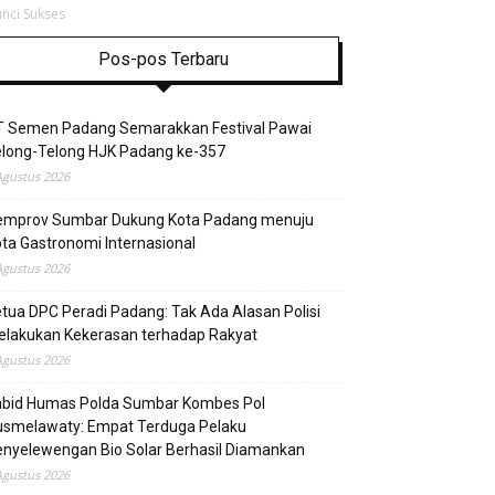
nci Sukses
Pos-pos Terbaru
T Semen Padang Semarakkan Festival Pawai
elong-Telong HJK Padang ke-357
Agustus 2026
emprov Sumbar Dukung Kota Padang menuju
ta Gastronomi Internasional
Agustus 2026
tua DPC Peradi Padang: Tak Ada Alasan Polisi
elakukan Kekerasan terhadap Rakyat
Agustus 2026
abid Humas Polda Sumbar Kombes Pol
usmelawaty: Empat Terduga Pelaku
nyelewengan Bio Solar Berhasil Diamankan
Agustus 2026