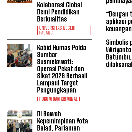
pembiayaa
Kolaborasi Global
Demi Pendidikan
“Dengan t
Berkualitas
aplikasi 
keuangan 
UNIVERSITAS NEGERI
PADANG
Simbolis
Kabid Humas Polda
Wiriyanto
Sumbar
Batumbu, 
Susmelawati:
dilaksana
Operasi Pekat dan
Sikat 2026 Berhasil
Lampaui Target
Pengungkapan
HUKUM DAN KRIMINAL
Di Bawah
Kepemimpinan Yota
Balad, Pariaman