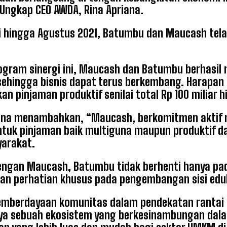
” Ungkap CEO AWDA, Rina Apriana.
i hingga Agustus 2021, Batumbu dan Maucash tel
ogram sinergi ini, Maucash dan Batumbu berhas
sehingga bisnis dapat terus berkembang. Harapa
an pinjaman produktif senilai total Rp 100 miliar h
iana menambahkan, “Maucash, berkomitmen aktif 
tuk pinjaman baik multiguna maupun produktif d
yarakat.
ngan Maucash, Batumbu tidak berhenti hanya pa
n perhatian khusus pada pengembangan sisi edukas
emberdayaan komunitas dalam pendekatan rantai pa
nya sebuah ekosistem yang berkesinambungan dal