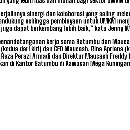
n yang lebih luas dan mudah bagi sektor UMKM di 
erjalinnya sinergi dan kolaborasi yang saling mel
pendukung sehingga pembiayaan untuk UMKM menjad
juga dapat berkembang lebih baik,” kata Jenny W
 penandatanganan kerja sama Batumbu dan Maucas
 (kedua dari kiri) dan CEO Maucash, Rina Apriana (
Reza Perazi Armadi dan Direktur Maucash Freddy 
kan di Kantor Batumbu di Kawasan Mega Kuningan,