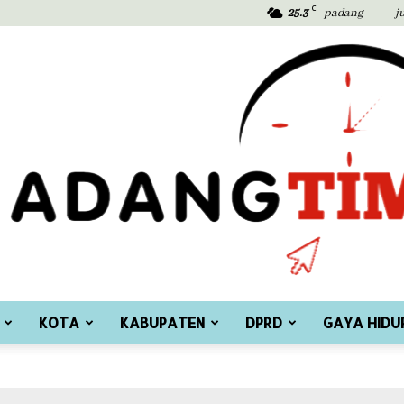
C
25.3
padang
j
KOTA
KABUPATEN
DPRD
GAYA HIDU
Padang