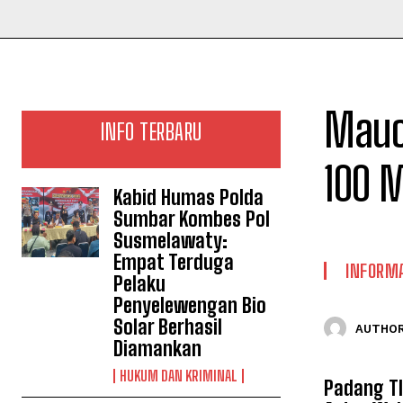
Mauc
INFO TERBARU
100 
Kabid Humas Polda
Sumbar Kombes Pol
Susmelawaty:
Empat Terduga
INFORMA
Pelaku
Penyelewengan Bio
Solar Berhasil
AUTHOR
Diamankan
HUKUM DAN KRIMINAL
Padang TI