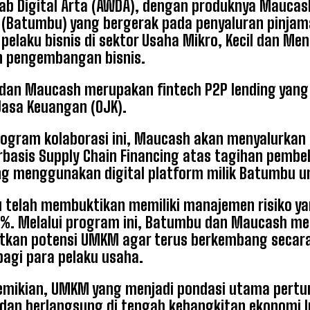
ab Digital Arta (AWDA), dengan produknya Maucas
 (Batumbu) yang bergerak pada penyaluran pinjam
 pelaku bisnis di sektor Usaha Mikro, Kecil dan
n pengembangan bisnis.
an Maucash merupakan fintech P2P lending yang t
Jasa Keuangan (OJK).
rogram kolaborasi ini, Maucash akan menyalurka
basis Supply Chain Financing atas tagihan pembeli
g menggunakan digital platform milik Batumbu 
telah membuktikan memiliki manajemen risiko yan
0%. Melalui program ini, Batumbu dan Maucash m
kan potensi UMKM agar terus berkembang secara 
 bagi para pelaku usaha.
mikian, UMKM yang menjadi pondasi utama pertu
dan berlangsung di tengah kebangkitan ekonomi I