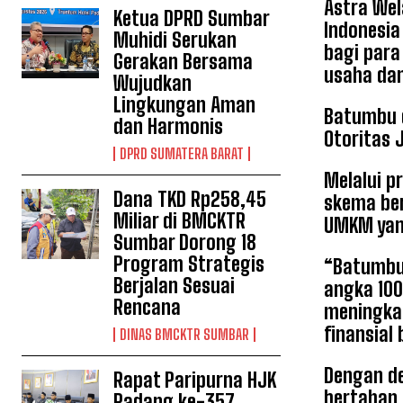
Astra Wel
Ketua DPRD Sumbar
Indonesia
Muhidi Serukan
bagi para
Gerakan Bersama
usaha da
Wujudkan
Lingkungan Aman
Batumbu d
dan Harmonis
Otoritas 
DPRD SUMATERA BARAT
Melalui p
Dana TKD Rp258,45
skema ber
Miliar di BMCKTR
UMKM yan
Sumbar Dorong 18
Program Strategis
“Batumbu 
Berjalan Sesuai
angka 10
Rencana
meningkat
finansial
DINAS BMCKTR SUMBAR
Dengan de
Rapat Paripurna HJK
bertahan 
Padang ke-357,