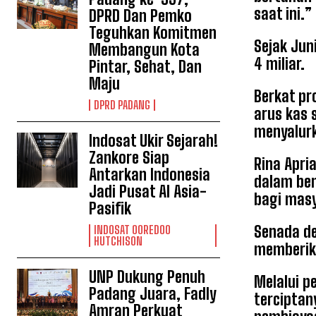
saat ini.
DPRD Dan Pemko
Teguhkan Komitmen
Sejak Jun
Membangun Kota
4 miliar.
Pintar, Sehat, Dan
Maju
Berkat pr
DPRD PADANG
arus kas 
menyalurk
Indosat Ukir Sejarah!
Zankore Siap
Rina Apr
Antarkan Indonesia
dalam ben
Jadi Pusat AI Asia-
bagi mas
Pasifik
Senada de
INDOSAT OOREDOO
HUTCHISON
memberika
UNP Dukung Penuh
Melalui p
Padang Juara, Fadly
tercipta
Amran Perkuat