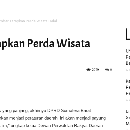
mbar Tetapkan Perda Wisata Halal
Time
pkan Perda Wisata
U
Pe
Be
2079
0
6 
K
Pe
P
6 
 yang panjang, akhirnya DPRD Sumatera Barat
D
S
an menjadi peraturan daerah. Ini akan menjadi payung
M
im,” ungkap ketua Dewan Perwakilan Rakyat Daerah