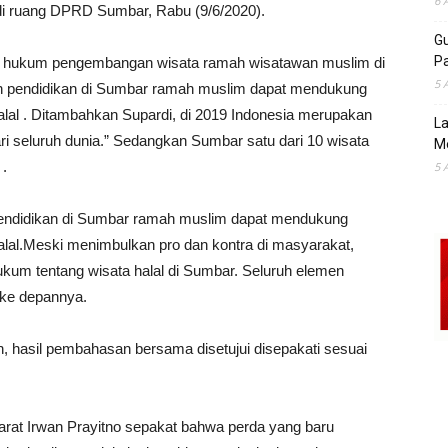
6 
di ruang DPRD Sumbar, Rabu (9/6/2020).
Gu
Pa
ng hukum pengembangan wisata ramah wisatawan muslim di
5 
an pendidikan di Sumbar ramah muslim dapat mendukung
al . Ditambahkan Supardi, di 2019 Indonesia merupakan
La
dari seluruh dunia.” Sedangkan Sumbar satu dari 10 wisata
M
 .
5 
pendidikan di Sumbar ramah muslim dapat mendukung
al.Meski menimbulkan pro dan kontra di masyarakat,
kum tentang wisata halal di Sumbar. Seluruh elemen
 ke depannya.
an, hasil pembahasan bersama disetujui disepakati sesuai
rat Irwan Prayitno sepakat bahwa perda yang baru