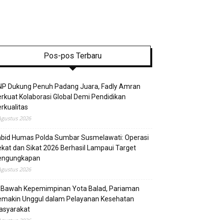
Pos-pos Terbaru
NP Dukung Penuh Padang Juara, Fadly Amran
rkuat Kolaborasi Global Demi Pendidikan
rkualitas
Agustus 2026
abid Humas Polda Sumbar Susmelawati: Operasi
kat dan Sikat 2026 Berhasil Lampaui Target
engungkapan
Agustus 2026
i Bawah Kepemimpinan Yota Balad, Pariaman
emakin Unggul dalam Pelayanan Kesehatan
asyarakat