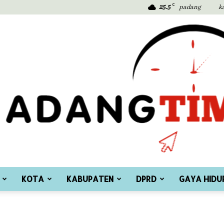
C
25.5
padang
k
KOTA
KABUPATEN
DPRD
GAYA HIDU
Padang