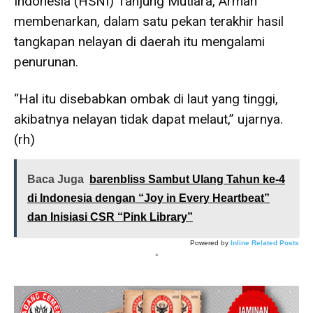
Indonesia (HSNI) Tanjung Mutiara, Arman
membenarkan, dalam satu pekan terakhir hasil
tangkapan nelayan di daerah itu mengalami
penurunan.
“Hal itu disebabkan ombak di laut yang tinggi,
akibatnya nelayan tidak dapat melaut,” ujarnya.
(rh)
Baca Juga
barenbliss Sambut Ulang Tahun ke-4
di Indonesia dengan “Joy in Every Heartbeat”
dan Inisiasi CSR “Pink Library”
Powered by
Inline Related Posts
*