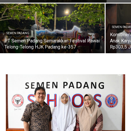
SEMEN PAD
SEMEN PADANG
Komitmen
PT Semen Padang Semarakkan Festival Pawai
Anak Kary
Telong-Telong HJK Padang ke-357
Rp303,5 J