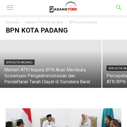
BPN KOTA PADANG
Kantor Pertanahan Kota Padang Teken
Komitmen Menuju Zona Integritas WBK
Beranda
Kanwil ATR/BPN Sumbar
BPN Kota Padang
BPN KOTA PADANG
Padang Time
-
5 Mei 2025
BPN KOTA PADANG
BPN KOTA P
Menteri ATR/Kepala BPN Akan Membuka
Sosialisasi Pengadministrasian dan
Percepata
Pendaftaran Tanah Ulayat di Sumatera Barat
ATR/BPN u