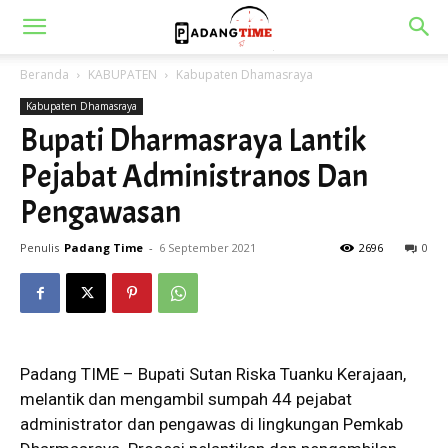
Beranda
KABUPATEN
Kabupaten Dhamasraya
Kabupaten Dhamasraya
Bupati Dharmasraya Lantik
Pejabat Administranos Dan
Pengawasan
Penulis
Padang Time
-
6 September 2021
2696
0
Padang TIME – Bupati Sutan Riska Tuanku Kerajaan,
melantik dan mengambil sumpah 44 pejabat
administrator dan pengawas di lingkungan Pemkab