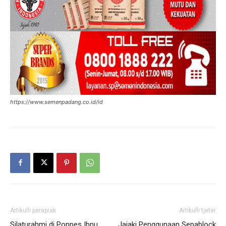
https://www.semenpadang.co.id/id
Artikulli paraprak
Artikulli tjetër
Silaturahmi di Ponpes Ibnu
Jajaki Penggunaan Sepablock