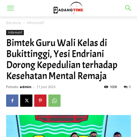
Beranda
Informatif
Informatif
Bimtek Guru Wali Kelas di
Bukittinggi, Yesi Endriani
Dorong Kepedulian terhadap
Kesehatan Mental Remaja
Penulis
admin
-
11 Juni 2026
1008
0