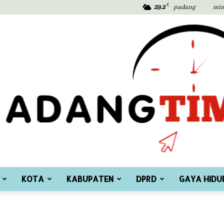
C
29.2
padang
min
KOTA
KABUPATEN
DPRD
GAYA HIDU
Padang