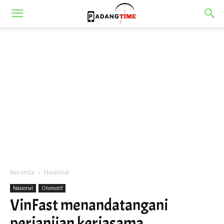
Beranda
Nasional
Nasional
Otomotif
VinFast menandatangani
perjanjian kerjasama