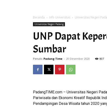
Beranda
Info Universitas
Universitas Negeri Pad
Universitas Negeri Padang
UNP Dapat Keper
Sumbar
Penulis
Padang Time
-
20 Desember 2020
807
PadangTIME.com – Universitas Negeri Pada
Pariwisata dan Ekonomi Kreatif Republik In
Pendampingan Desa Wisata tahun 2020 yang d