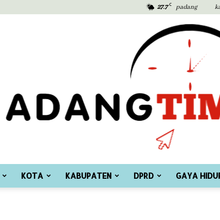
C
27.7
padang
k
KOTA
KABUPATEN
DPRD
GAYA HIDU
Padang