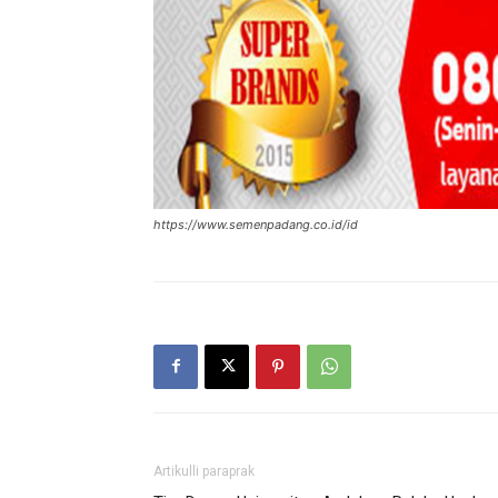
https://www.semenpadang.co.id/id
Artikulli paraprak