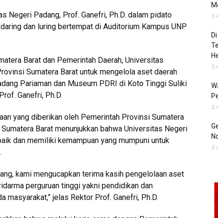
M
s Negeri Padang, Prof. Ganefri, Ph.D. dalam pidato
5 
 daring dan luring bertempat di Auditorium Kampus UNP
Di
T
H
atera Barat dan Pemerintah Daerah, Universitas
5 
rovinsi Sumatera Barat untuk mengelola aset daerah
adang Pariaman dan Museum PDRI di Koto Tinggi Suliki
Wa
rof. Ganefri, Ph.D.
Pe
5 
yaan yang diberikan oleh Pemerintah Provinsi Sumatera
Ge
i Sumatera Barat menunjukkan bahwa Universitas Negeri
No
 baik dan memiliki kemampuan yang mumpuni untuk
5 
.
dang, kami mengucapkan terima kasih pengelolaan aset
ridarma perguruan tinggi yakni pendidikan dan
a masyarakat,” jelas Rektor Prof. Ganefri, Ph.D.