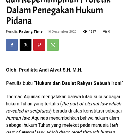
Dalam Penegakan Hukum
Pidana
Penulis
Padang Time
-
16 Desember 2020
1517
0
Oleh: Pradikta Andi Alvat S.H. M.H.
Penulis buku
“Hukum dan Daulat Rakyat Sebuah Ironi
“
Thomas Aquinas mengatakan bahwa kitab suci sebagai
hukum Tuhan yang tertulis (
the part of eternal law which
revealed in scriptures
) berada di atas konstitusi sebagai
human law.
Aquinas menambahkan bahwa hukum alam
sebagai hukum Tuhan yang melekat pada manusia (
teh
part of eternal law which discovered through human