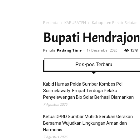
Beranda
KABUPATEN
Kabupaten Pesisir Selatan
Bupati Hendrajon
Penulis
Padang Time
-
17 Desember 2020
1578
Pos-pos Terbaru
Kabid Humas Polda Sumbar Kombes Pol
Susmelawaty: Empat Terduga Pelaku
Penyelewengan Bio Solar Berhasil Diamankan
7 Agustus 2026
Ketua DPRD Sumbar Muhidi Serukan Gerakan
Bersama Wujudkan Lingkungan Aman dan
Harmonis
7 Agustus 2026