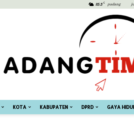
C
25.3
padang
j
KOTA
KABUPATEN
DPRD
GAYA HIDU
Padang