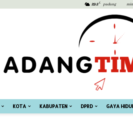
C
29.2
padang
min
KOTA
KABUPATEN
DPRD
GAYA HIDU
Padang