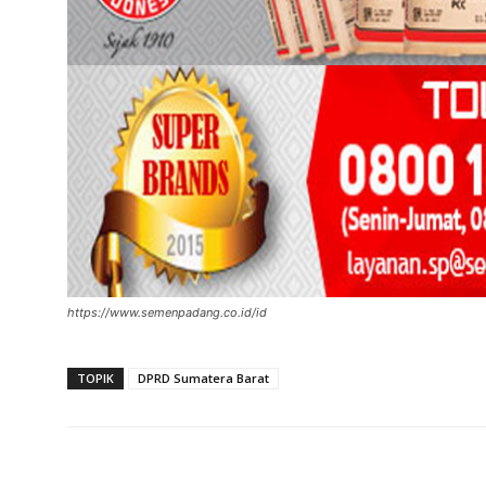
https://www.semenpadang.co.id/id
TOPIK
DPRD Sumatera Barat