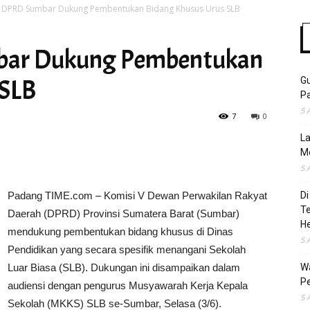
V DPRD Sumbar Dukung Pembentukan Bidang Khusus Urus SLB
bar Dukung Pembentukan
Time
 SLB
Gu
Pa
5 
7
0
La
M
5 
Padang TIME.com – Komisi V Dewan Perwakilan Rakyat
Di
T
Daerah (DPRD) Provinsi Sumatera Barat (Sumbar)
H
mendukung pembentukan bidang khusus di Dinas
5 
Pendidikan yang secara spesifik menangani Sekolah
Luar Biasa (SLB). Dukungan ini disampaikan dalam
Wa
Pe
audiensi dengan pengurus Musyawarah Kerja Kepala
5 
Sekolah (MKKS) SLB se-Sumbar, Selasa (3/6).