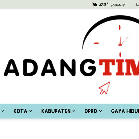
C
27.3
padang
k
KOTA
KABUPATEN
DPRD
GAYA HIDU
Padang