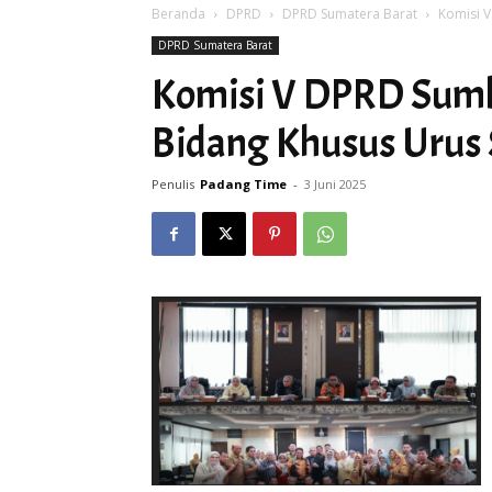
Beranda
DPRD
DPRD Sumatera Barat
Komisi 
DPRD Sumatera Barat
Komisi V DPRD Sum
Bidang Khusus Urus
Penulis
Padang Time
-
3 Juni 2025