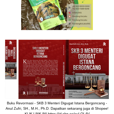
Buku Revormasi - SKB 3 Menteri Digugat Istana Bergoncang -
Anul Zufri, SH., M.H., Ph.D. Dapatkan sekarang juga di Shopee!
KLIK LINK INI https://id.shp.ee/cuLQLAV