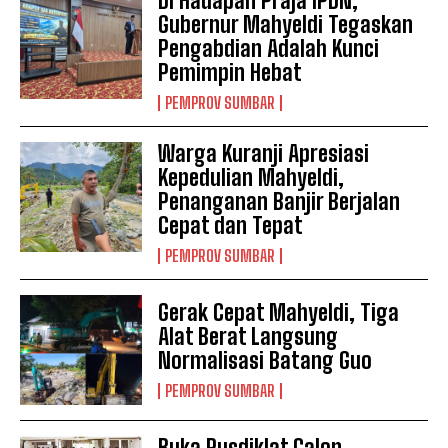
Di Hadapan Praja IPDN,
Gubernur Mahyeldi Tegaskan
Pengabdian Adalah Kunci
Pemimpin Hebat
PEMPROV SUMBAR
Warga Kuranji Apresiasi
Kepedulian Mahyeldi,
Penanganan Banjir Berjalan
Cepat dan Tepat
PEMPROV SUMBAR
Gerak Cepat Mahyeldi, Tiga
Alat Berat Langsung
Normalisasi Batang Guo
PEMPROV SUMBAR
Buka Pusdiklat Calon