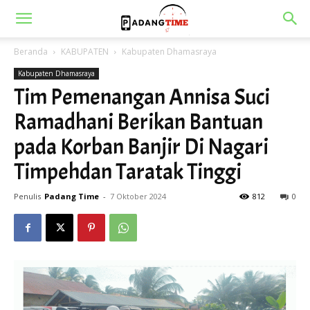
Beranda
KABUPATEN
Kabupaten Dhamasraya
Kabupaten Dhamasraya
Tim Pemenangan Annisa Suci
Ramadhani Berikan Bantuan
pada Korban Banjir Di Nagari
Timpehdan Taratak Tinggi
Penulis
Padang Time
-
7 Oktober 2024
812
0