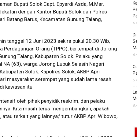
K
aman Bupati Solok Capt. Epyardi Asda, M.Mar,
Pe
dekatan dengan Kantor Bupati Solok dan Polres
P
gari Batang Barus, Kecamatan Gunung Talang,
6 
D
nin tanggal 12 Juni 2023 sekira pukul 20.30 Wib,
S
M
na Perdagangan Orang (TPPO), bertempat di Jorong
6 
 Gunung Talang, Kabupaten Solok. Pelaku yang
ial NA (63), warga Jorong Lubuk Selasih Nagari
Gu
abupaten Solok. Kapolres Solok, AKBP Apri
Pa
 dari masyarakat setempat yang sudah lama resah
5 
di kawasan itu.
La
M
ntensif oleh pihak penyidik reskrim, dan pelaku
5 
annya. Kita masih terus mengembangkan, apakah
 atau terkait yang lainnya,” tutur AKBP Apri Wibowo,