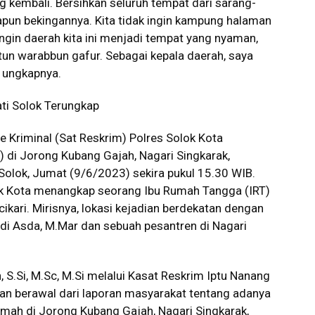
ang kembali. Bersihkan seluruh tempat dari sarang-
apun bekingannya. Kita tidak ingin kampung halaman
 ingin daerah kita ini menjadi tempat yang nyaman,
tun warabbun gafur. Sebagai kepala daerah, saya
” ungkapnya.
ati Solok Terungkap
 Kriminal (Sat Reskrim) Polres Solok Kota
) di Jorong Kubang Gajah, Nagari Singkarak,
olok, Jumat (9/6/2023) sekira pukul 15.30 WIB.
olok Kota menangkap seorang Ibu Rumah Tangga (IRT)
ikari. Mirisnya, lokasi kejadian berdekatan dengan
di Asda, M.Mar dan sebuah pesantren di Nagari
S.Si, M.Sc, M.Si melalui Kasat Reskrim Iptu Nanang
ian berawal dari laporan masyarakat tentang adanya
rumah di Jorong Kubang Gajah, Nagari Singkarak,