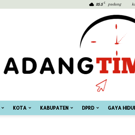
C
25.5
padang
k
KOTA
KABUPATEN
DPRD
GAYA HIDU
Padang