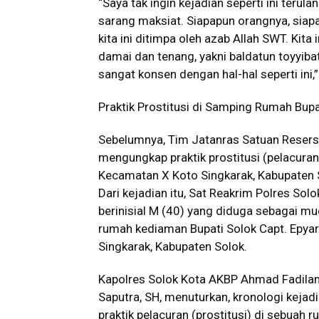
“Saya tak ingin kejadian seperti ini terul
sarang maksiat. Siapapun orangnya, siap
kita ini ditimpa oleh azab Allah SWT. Kita
damai dan tenang, yakni baldatun toyyiba
sangat konsen dengan hal-hal seperti ini,
Praktik Prostitusi di Samping Rumah Bup
Sebelumnya, Tim Jatanras Satuan Reserse
mengungkap praktik prostitusi (pelacuran
Kecamatan X Koto Singkarak, Kabupaten S
Dari kejadian itu, Sat Reakrim Polres S
berinisial M (40) yang diduga sebagai muc
rumah kediaman Bupati Solok Capt. Epyar
Singkarak, Kabupaten Solok.
Kapolres Solok Kota AKBP Ahmad Fadilan, 
Saputra, SH, menuturkan, kronologi kejad
praktik pelacuran (prostitusi) di sebuah 