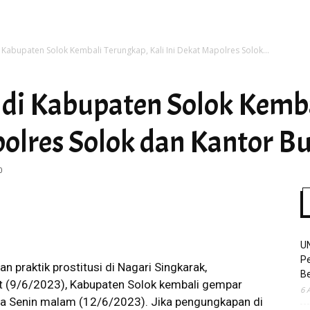
di Kabupaten Solok Kembali Terungkap, Kali Ini Dekat Mapolres Solok...
Time
i di Kabupaten Solok Kemb
polres Solok dan Kantor Bu
0
U
Pe
praktik prostitusi di Nagari Singkarak,
Be
 (9/6/2023), Kabupaten Solok kembali gempar
6 
a Senin malam (12/6/2023). Jika pengungkapan di