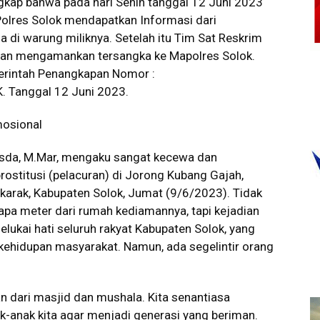
ngkap bahwa pada hari Senin tanggal 12 Juni 2023
 Polres Solok mendapatkan Informasi dari
 di warung miliknya. Setelah itu Tim Sat Reskrim
 dan mengamankan tersangka ke Mapolres Solok.
erintah Penangkapan Nomor :
Tanggal 12 Juni 2023.
mosional
 Asda, M.Mar, mengaku sangat kecewa dan
ostitusi (pelacuran) di Jorong Kubang Gajah,
karak, Kabupaten Solok, Jumat (9/6/2023). Tidak
apa meter dari rumah kediamannya, tapi kejadian
lukai hati seluruh rakyat Kabupaten Solok, yang
kehidupan masyarakat. Namun, ada segelintir orang
an dari masjid dan mushala. Kita senantiasa
k-anak kita agar menjadi generasi yang beriman.