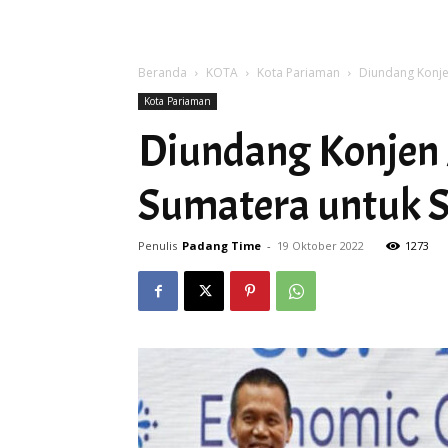
Beranda
KOTA
Kota Pariaman
Diundang Konje
Kota Pariaman
Diundang Konjen 
Sumatera untuk S
Penulis
Padang Time
-
19 Oktober 2022
1273