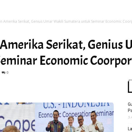
n Amerika Serikat, Genius Umar Wakili Sumatera untuk Seminar Economic Coor
Time
Amerika Serikat, Genius 
eminar Economic Coorpor
0
Gu
Pa
5 
La