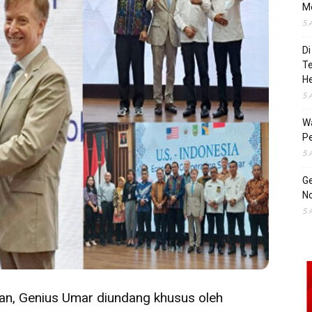
M
5 
Di
T
H
5 
Wa
Pe
5 
Ge
No
5 
an, Genius Umar diundang khusus oleh