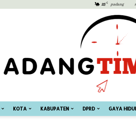
C
25
padang
KOTA
KABUPATEN
DPRD
GAYA HIDU
Padang