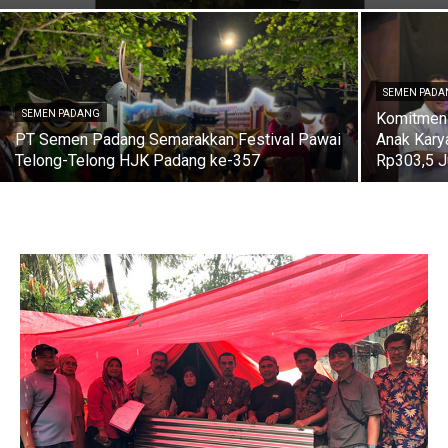
SEMEN PAD
SEMEN PADANG
Komitmen
PT Semen Padang Semarakkan Festival Pawai
Anak Kary
Telong-Telong HJK Padang ke-357
Rp303,5 J