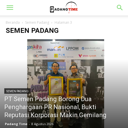
Beranda
Semen Padang
Halaman 3
SEMEN PADANG
SEMEN PADANG
PT Semen Padang Borong Dua
Penghargaan PR Nasional, Bukti
Reputasi Korporasi Makin Gemilang
Padang Time
-
8 Agustus 2026