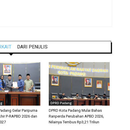
RKAIT
DARI PENULIS
ng
DPRD Padang
adang Gelar Paripurna
DPRD Kota Padang Mulai Bahas
hir P-RAPBD 2026 dan
Ranperda Perubahan APBD 2026,
027
Nilainya Tembus Rp3,21 Triliun