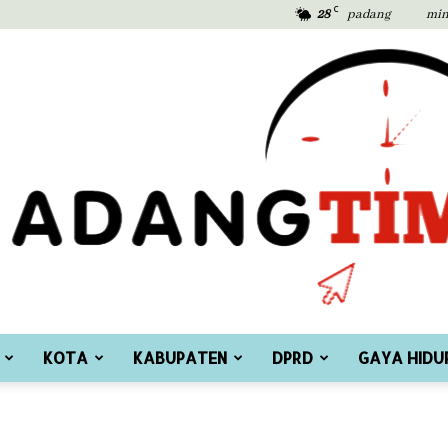
C
28
padang
min
KOTA
KABUPATEN
DPRD
GAYA HIDU
Padang