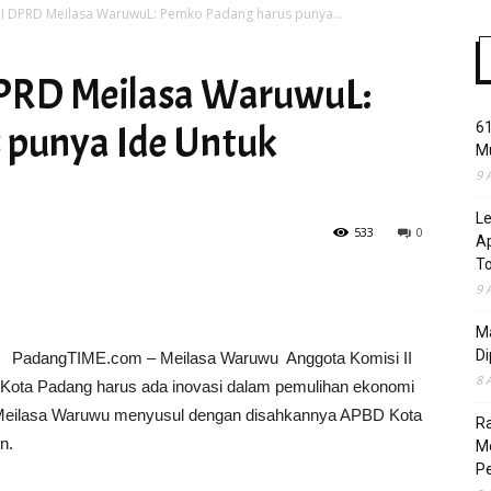
II DPRD Meilasa WaruwuL: Pemko Padang harus punya...
DPRD Meilasa WaruwuL:
Time
 punya Ide Untuk
61
Mu
9 
L
533
0
Ap
T
9 
Ma
Di
PadangTIME.com – Meilasa Waruwu Anggota Komisi II
8 
ota Padang harus ada inovasi dalam pemulihan ekonomi
n Meilasa Waruwu menyusul dengan disahkannya APBD Kota
R
n.
Mo
Pe