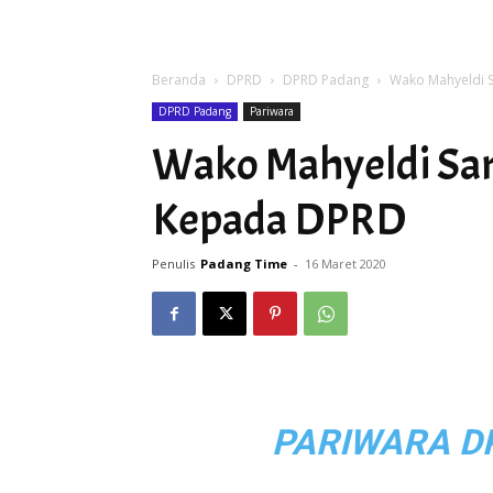
Beranda
DPRD
DPRD Padang
Wako Mahyeldi 
DPRD Padang
Pariwara
Wako Mahyeldi Sa
Kepada DPRD
Penulis
Padang Time
-
16 Maret 2020
PARIWARA D