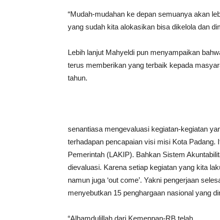
“Mudah-mudahan ke depan semuanya akan lebih
yang sudah kita alokasikan bisa dikelola dan di
Lebih lanjut Mahyeldi pun menyampaikan bah
terus memberikan yang terbaik kepada masyara
tahun.
senantiasa mengevaluasi kegiatan-kegiatan yang
terhadapan pencapaian visi misi Kota Padang. It
Pemerintah (LAKIP). Bahkan Sistem Akuntabilita
dievaluasi. Karena setiap kegiatan yang kita la
namun juga ‘out come’. Yakni pengerjaan seles
menyebutkan 15 penghargaan nasional yang d
“Alhamdulillah dari Kemenpan-RB telah