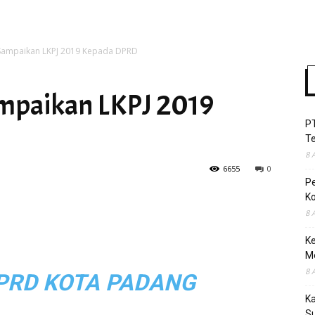
Sampaikan LKPJ 2019 Kepada DPRD
Time
mpaikan LKPJ 2019
P
T
8 
6655
0
P
Ko
8 
Ke
M
8 
PRD KOTA PADANG
K
S