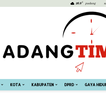
C
26.8
padang
s
KOTA
KABUPATEN
DPRD
GAYA HIDU
Padang