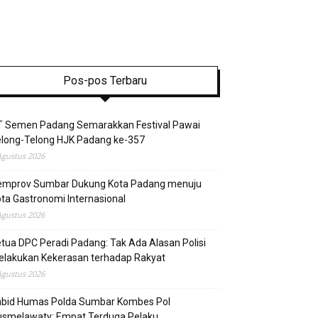
Pos-pos Terbaru
T Semen Padang Semarakkan Festival Pawai
elong-Telong HJK Padang ke-357
Agustus 2026
emprov Sumbar Dukung Kota Padang menuju
ta Gastronomi Internasional
Agustus 2026
tua DPC Peradi Padang: Tak Ada Alasan Polisi
elakukan Kekerasan terhadap Rakyat
Agustus 2026
abid Humas Polda Sumbar Kombes Pol
usmelawaty: Empat Terduga Pelaku