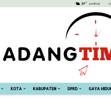
C
30
padang
j
KOTA
KABUPATEN
DPRD
GAYA HIDU
Padang