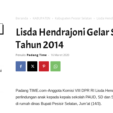
Beranda
KABUPATEN
Kabupaten Pesisir Selatan
Lisda Hendr
Time
Lisda Hendrajoni Gelar 
Tahun 2014
Penulis
Padang Time
-
16 Maret 2020
i
Padang TIME.com-Anggota Komisi VIII DPR RI Lisda Hendr
perlindungan anak kepada kepala sekolah PAUD, SD dan S
di rumah dinas Bupati Pesisir Selatan, Jum’at (14/3).