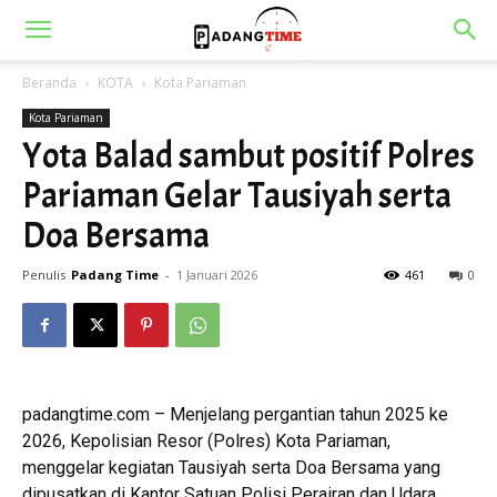
Beranda
KOTA
Kota Pariaman
Kota Pariaman
Yota Balad sambut positif Polres
Pariaman Gelar Tausiyah serta
Doa Bersama
Penulis
Padang Time
-
1 Januari 2026
461
0
padangtime.com – Menjelang pergantian tahun 2025 ke
2026, Kepolisian Resor (Polres) Kota Pariaman,
menggelar kegiatan Tausiyah serta Doa Bersama yang
dipusatkan di Kantor Satuan Polisi Perairan dan Udara