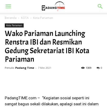
Beranda
KOTA
Kota Pariaman
Kota Pariaman
Wako Pariaman Launching
Renstra IBI dan Resmikan
Gedung Sekretariat IBI Kota
Pariaman
Penulis
Padang Time
-
7 Mei 2021
1309
0
PadangTIME.com – “Kegiatan sosial seperti ini
sangat bagus sekali dilakukan, apalagi saat ini dalam