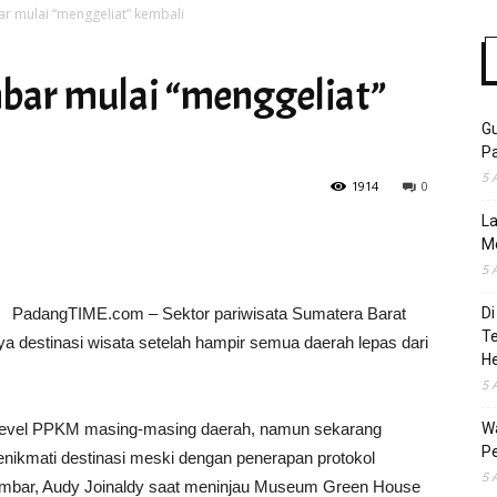
r mulai “menggeliat” kembali
bar mulai “menggeliat”
Time
Gu
Pa
5 
1914
0
La
M
5 
PadangTIME.com – Sektor pariwisata Sumatera Barat
Di
T
ya destinasi wisata setelah hampir semua daerah lepas dari
H
5 
an level PPKM masing-masing daerah, namun sekarang
Wa
Pe
ikmati destinasi meski dengan penerapan protokol
5 
Sumbar, Audy Joinaldy saat meninjau Museum Green House