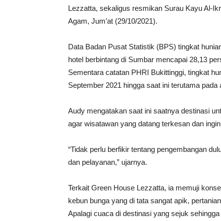
Lezzatta, sekaligus resmikan Surau Kayu Al-I
Agam, Jum’at (29/10/2021).
Data Badan Pusat Statistik (BPS) tingkat hunian
hotel berbintang di Sumbar mencapai 28,13 per
Sementara catatan PHRI Bukittinggi, tingkat hun
September 2021 hingga saat ini terutama pada 
Audy mengatakan saat ini saatnya destinasi u
agar wisatawan yang datang terkesan dan ingin
“Tidak perlu berfikir tentang pengembangan du
dan pelayanan,” ujarnya.
Terkait Green House Lezzatta, ia memuji kons
kebun bunga yang di tata sangat apik, pertania
Apalagi cuaca di destinasi yang sejuk sehingg