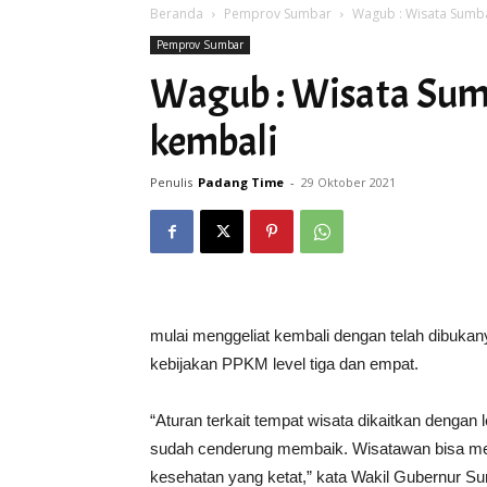
Beranda
Pemprov Sumbar
Wagub : Wisata Sumba
Pemprov Sumbar
Wagub : Wisata Sum
kembali
Penulis
Padang Time
-
29 Oktober 2021
mulai menggeliat kembali dengan telah dibukan
kebijakan PPKM level tiga dan empat.
“Aturan terkait tempat wisata dikaitkan deng
sudah cenderung membaik. Wisatawan bisa men
kesehatan yang ketat,” kata Wakil Gubernur 