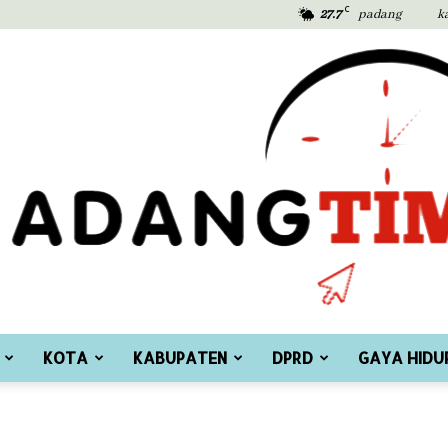
C
27.7
padang
k
KOTA
KABUPATEN
DPRD
GAYA HIDU
Padang