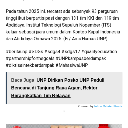
Pada tahun 2025 ini, tercatat ada sebanyak 93 perguruan
tinggi ikut berpartisipasi dengan 131 tim KKI dan 119 tim
Abdidaya. Institut Teknologi Sepuluh Nopember (ITS)
keluar sebagai juara umum dalam Kontes Kapal Indonesia
dan Abdidaya Ormawa 2025. (Er/ Ami/Humas UNP).
#beritaunp #SDGs #sdgs4 #sdgs17 #qualityeducation
#partnershipforthegoals #UNPkampusberdampak
#diktisaintekberdampak #MahasiwaUNP
Baca Juga
UNP Dirikan Posko UNP Peduli
Bencana di Tanjung Raya Agam, Rektor
Berangkatkan Tim Relawan
Powered by
Inline Related Posts
*