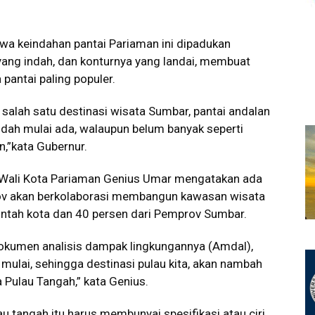
hwa keindahan pantai Pariaman ini dipadukan
yang indah, dan konturnya yang landai, membuat
 pantai paling populer.
salah satu destinasi wisata Sumbar, pantai andalan
dah mulai ada, walaupun belum banyak seperti
n,”kata Gubernur.
h Wali Kota Pariaman Genius Umar mengatakan ada
v akan berkolaborasi membangun kawasan wisata
rintah kota dan 40 persen dari Pemprov Sumbar.
okumen analisis dampak lingkungannya (Amdal),
mulai, sehingga destinasi pulau kita, akan nambah
 Pulau Tangah,” kata Genius.
u tangah itu harus membunyai spesifikasi atau ciri