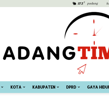
C
27.3
padang
k
KOTA
KABUPATEN
DPRD
GAYA HIDU
Padang