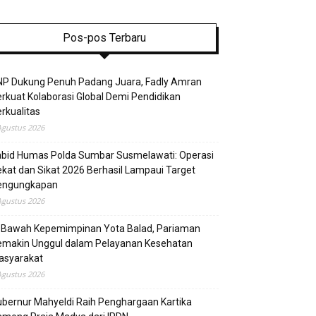
Pos-pos Terbaru
NP Dukung Penuh Padang Juara, Fadly Amran
rkuat Kolaborasi Global Demi Pendidikan
rkualitas
Agustus 2026
abid Humas Polda Sumbar Susmelawati: Operasi
kat dan Sikat 2026 Berhasil Lampaui Target
engungkapan
Agustus 2026
i Bawah Kepemimpinan Yota Balad, Pariaman
emakin Unggul dalam Pelayanan Kesehatan
asyarakat
Agustus 2026
bernur Mahyeldi Raih Penghargaan Kartika