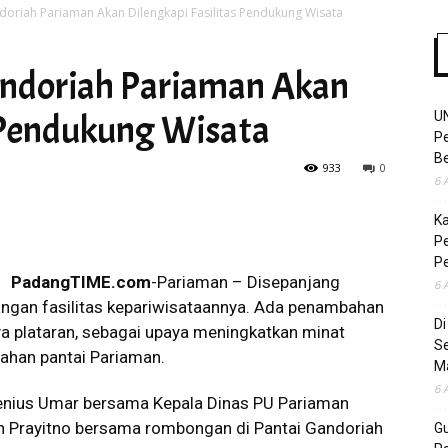
doriah Pariaman Akan Dilengkapi Fasilitas Pendukung Wisata
andoriah Pariaman Akan
Time
s Pendukung Wisata
U
Pe
Be
933
0
6 
K
Pe
P
PadangTIME.com
-Pariaman – Disepanjang
6 
ngan fasilitas kepariwisataannya. Ada penambahan
D
a plataran, sebagai upaya meningkatkan minat
S
ahan pantai Pariaman.
M
6 
Genius Umar bersama Kepala Dinas PU Pariaman
n Prayitno bersama rombongan di Pantai Gandoriah
Gu