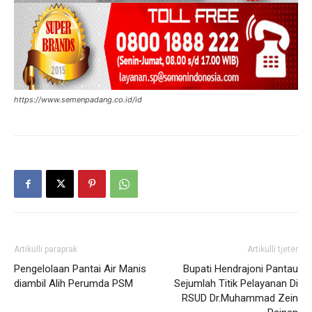
https://www.semenpadang.co.id/id
Artikulli paraprak
Artikulli tjetër
Pengelolaan Pantai Air Manis
Bupati Hendrajoni Pantau
diambil Alih Perumda PSM
Sejumlah Titik Pelayanan Di
RSUD Dr.Muhammad Zein