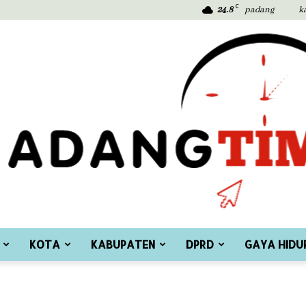
C
24.8
padang
k
KOTA
KABUPATEN
DPRD
GAYA HIDU
Padang