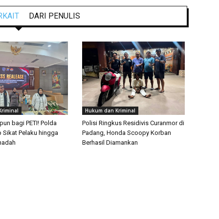
RKAIT
DARI PENULIS
riminal
Hukum dan Kriminal
un bagi PETI! Polda
Polisi Ringkus Residivis Curanmor di
 Sikat Pelaku hingga
Padang, Honda Scoopy Korban
nadah
Berhasil Diamankan