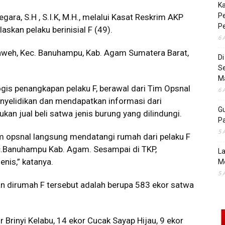
K
Pe
ara, S.H , S.I.K, M.H., melalui Kasat Reskrim AKP
P
askan pelaku berinisial F (49).
6 
Laweh, Kec. Banuhampu, Kab. Agam Sumatera Barat,
D
S
M
is penangkapan pelaku F, berawal dari Tim Opsnal
6 
enyelidikan dan mendapatkan informasi dari
Gu
n jual beli satwa jenis burung yang dilindungi.
Pa
5 
im opsnal langsung mendatangi rumah dari pelaku F
c.Banuhampu Kab. Agam. Sesampai di TKP,
La
enis,” katanya.
M
5 
n dirumah F tersebut adalah berupa 583 ekor satwa
r Brinyi Kelabu, 14 ekor Cucak Sayap Hijau, 9 ekor