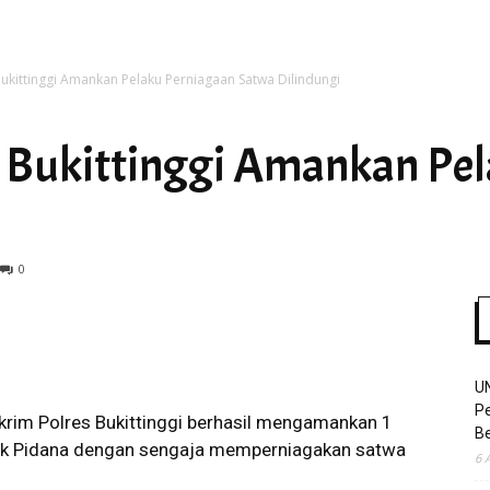
Bukittinggi Amankan Pelaku Perniagaan Satwa Dilindungi
Time
s Bukittinggi Amankan Pe
0
U
Pe
rim Polres Bukittinggi berhasil mengamankan 1
Be
dak Pidana dengan sengaja memperniagakan satwa
6 