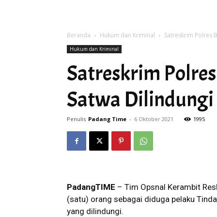
Beranda
Hukum dan Kriminal
Satreskrim Polres 
Hukum dan Kriminal
Satreskrim Polre
Satwa Dilindungi
Penulis
Padang Time
-
6 Oktober 2021
1995
PadangTIME
– Tim Opsnal Kerambit Resk
(satu) orang sebagai diduga pelaku Tin
yang dilindungi.