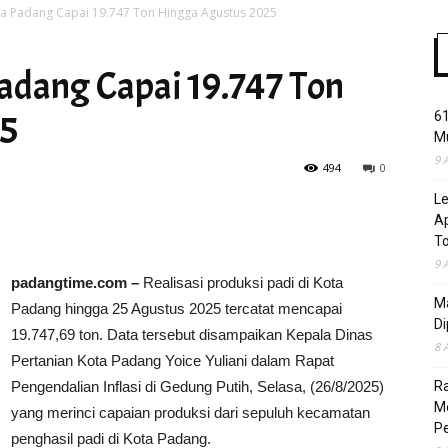
ta Padang Capai 19.747 Ton Hingga Agustus 2025
Padang Capai 19.747 Ton
Time
25
61
Mu
9 
494
0
L
Ap
T
9 
padangtime.com –
Realisasi produksi padi di Kota
Ma
Padang hingga 25 Agustus 2025 tercatat mencapai
Di
19.747,69 ton. Data tersebut disampaikan Kepala Dinas
8 
Pertanian Kota Padang Yoice Yuliani dalam Rapat
Pengendalian Inflasi di Gedung Putih, Selasa, (26/8/2025)
R
Mo
yang merinci capaian produksi dari sepuluh kecamatan
Pe
penghasil padi di Kota Padang.