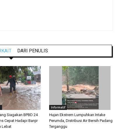
RKAIT
DARI PENULIS
g
Informatif
ang Siagakan BPBD 24
Hujan Ekstrem Lumpuhkan Intake
s Cepat Hadapi Banjir
Perumda, Distribusi Air Bersih Padang
n Lebat
Terganggu