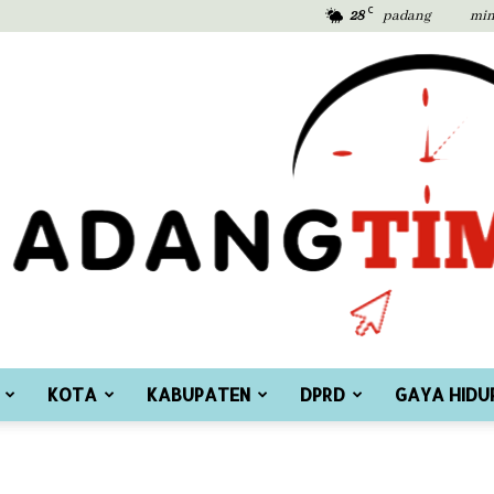
C
28
padang
min
KOTA
KABUPATEN
DPRD
GAYA HIDU
Padang