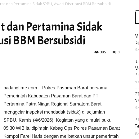
at dan Pertamina Sidak SPBU, Awasi Distribusi BBM Bersubsidi
t dan Pertamina Sidak
Time
usi BBM Bersubsidi
Ma
Di
8 
395
0
R
Mo
Pe
8 
padangtime.com – Polres Pasaman Barat bersama
P
Pemerintah Kabupaten Pasaman Barat dan PT
Na
Pertamina Patra Niaga Regional Sumatera Barat
8 
menggelar inspeksi mendadak (sidak) di sejumlah
SPBU, Kamis (4/6/2026). Kegiatan yang dimulai pukul
P
T
09.30 WIB itu dipimpin Kabag Ops Polres Pasaman Barat
8 
Kompol Farel Haris dengan melibatkan unsur pemerintah