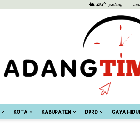
C
29.2
padang
min
KOTA
KABUPATEN
DPRD
GAYA HIDU
Padang